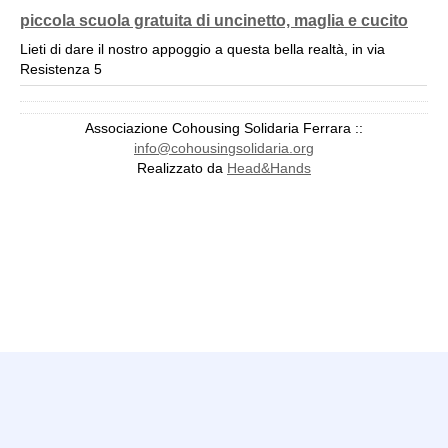
piccola scuola gratuita di uncinetto, maglia e cucito
Lieti di dare il nostro appoggio a questa bella realtà, in via
Resistenza 5
Patek Philippe Replica Watches
Patek Philippe Aquanaut Replica
Associazione Cohousing Solidaria Ferrara ::
Patek Philippe Calatrava Replica
Patek Philippe Complications
info@cohousingsolidaria.org
Replica
Patek Philippe Nautilus Replica
Replica Watches
Red
Realizzato da
Head&Hands
Vinyl Wraps
Gray Vinyl Wraps
Grey Vinyl Wrap
Green Vinyl
Wraps
Purple Vinyl Wraps
Car Wraps