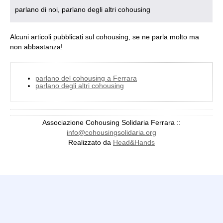
parlano di noi, parlano degli altri cohousing
Alcuni articoli pubblicati sul cohousing, se ne parla molto ma
non abbastanza!
parlano del cohousing a Ferrara
parlano degli altri cohousing
Patek Philippe Replica Watches
Patek Philippe Aquanaut Replica
Associazione Cohousing Solidaria Ferrara ::
Patek Philippe Calatrava Replica
Patek Philippe Complications
info@cohousingsolidaria.org
Replica
Patek Philippe Nautilus Replica
Replica Watches
Red
Realizzato da
Head&Hands
Vinyl Wraps
Gray Vinyl Wraps
Grey Vinyl Wrap
Green Vinyl
Wraps
Purple Vinyl Wraps
Car Wraps