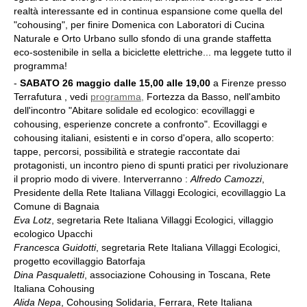
realtà interessante ed in continua espansione come quella del
"cohousing", per finire Domenica con Laboratori di Cucina
Naturale e Orto Urbano sullo sfondo di una grande staffetta
eco-sostenibile in sella a biciclette elettriche... ma leggete tutto il
programma!
-
SABATO 26 maggio
dalle 15,00 alle 19,00
a Firenze presso
Terrafutura , vedi
programma,
Fortezza da Basso, nell'ambito
dell'incontro "Abitare solidale ed ecologico: ecovillaggi e
cohousing, esperienze concrete a confronto". Ecovillaggi e
cohousing italiani, esistenti e in corso d'opera, allo scoperto:
tappe, percorsi, possibilità e strategie raccontate dai
protagonisti, un incontro pieno di spunti pratici per rivoluzionare
il proprio modo di vivere. Interverranno :
Alfredo Camozzi
,
Presidente della Rete Italiana Villaggi Ecologici, ecovillaggio La
Comune di Bagnaia
Eva Lotz
, segretaria Rete Italiana Villaggi Ecologici, villaggio
ecologico Upacchi
Francesca Guidotti
, segretaria Rete Italiana Villaggi Ecologici,
progetto ecovillaggio Batorfaja
Dina Pasqualetti
, associazione Cohousing in Toscana, Rete
Italiana Cohousing
Alida Nepa
, Cohousing Solidaria, Ferrara, Rete Italiana