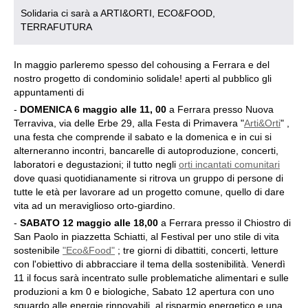
Solidaria ci sarà a ARTI&ORTI, ECO&FOOD,
TERRAFUTURA
In maggio parleremo spesso del cohousing a Ferrara e del
nostro progetto di condominio solidale! aperti al pubblico gli
appuntamenti di
-
DOMENICA 6 maggio
alle 11, 00
a Ferrara presso Nuova
Terraviva, via delle Erbe 29, alla Festa di Primavera "
Arti&Orti
" ,
una festa che comprende il sabato e la domenica e in cui si
alterneranno incontri, bancarelle di autoproduzione, concerti,
laboratori e degustazioni; il tutto negli
orti incantati comunitari
dove quasi quotidianamente si ritrova un gruppo di persone di
tutte le età per lavorare ad un progetto comune, quello di dare
vita ad un meraviglioso orto-giardino.
-
SABATO 12 maggio
alle 18,00
a Ferrara presso il Chiostro di
San Paolo in piazzetta Schiatti, al Festival per uno stile di vita
sostenibile
"Eco&Food"
; tre giorni di dibattiti, concerti, letture
con l'obiettivo di abbracciare il tema della sostenibilità. Venerdì
11 il focus sarà incentrato sulle problematiche alimentari e sulle
produzioni a km 0 e biologiche, Sabato 12 apertura con uno
sguardo alle energie rinnovabili, al risparmio energetico e una