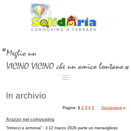
Toggle main menu visibil
In archivio
Pagine:
1
2
3
4
5
Successiva
Arazzo nel cohousing
"Intrecci e armonia" : il 12 marzo 2026 parte un meraviglioso